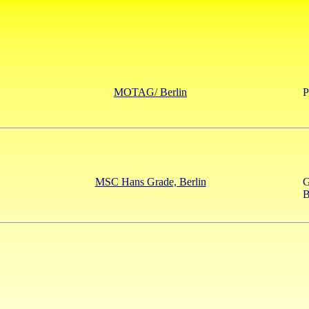
MOTAG/ Berlin
P
MSC Hans Grade, Berlin
G
B