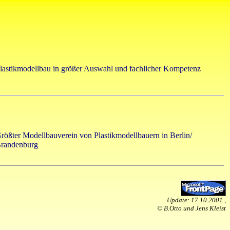
lastikmodellbau in größer Auswahl und fachlicher Kompetenz
rößter Modellbauverein von Plastikmodellbauern in Berlin/
randenburg
Update:
17.10.2001
,
© B.Otto und Jens Kleist